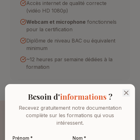
Accès internet de qualité correcte
(vidéo HD 1080p)
Webcam et microphone
fonctionnels
pour la certification
Diplôme de niveau BAC ou équivalent
minimum
~12 heures par semaine dédiées à la
formation
Besoin d'
informations
?
Recevez gratuitement notre documentation
complète sur les formations qui vous
intéressent.
Nouveauté
Criterium
Prénom *
Nom *