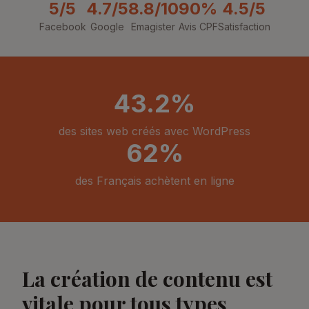
5/5
4.7/5
8.8/10
90%
4.5/5
Facebook
Google
Emagister
Avis CPF
Satisfaction
43.2%
des sites web créés avec WordPress
62%
des Français achètent en ligne
La création de contenu est
vitale pour tous types