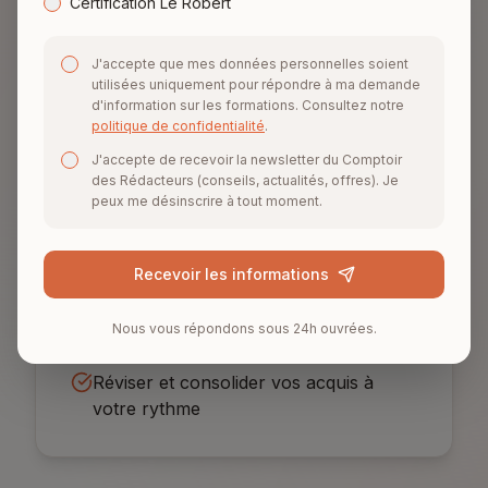
Certification Le Robert
Criterium vous aide à :
J'accepte que mes données personnelles soient
utilisées uniquement pour répondre à ma demande
Résoudre vos blocages techniques
d'information sur les formations. Consultez notre
politique de confidentialité
.
instantanément
J'accepte de recevoir la newsletter du Comptoir
Comprendre les fonctionnalités de
des Rédacteurs (conseils, actualités, offres). Je
WordPress en profondeur
peux me désinscrire à tout moment.
Obtenir des conseils personnalisés
pour votre projet
Recevoir les informations
Progresser même en dehors des
Nous vous répondons sous 24h ouvrées.
heures de formation
Réviser et consolider vos acquis à
votre rythme