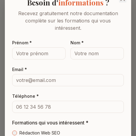
Besoin d'
informations
?
Recevez gratuitement notre documentation
complète sur les formations qui vous
intéressent.
Prénom *
Nom *
Le Futur de la Rédaction de Contenu Digital
Email *
Formation rédaction
web
à distance
Téléphone *
orientée résultats
Formations qui vous intéressent *
Vous souhaitez
devenir rédacteur web SEO
Rédaction Web SEO
et GEO ou copywriter
? Ou simplement écrire