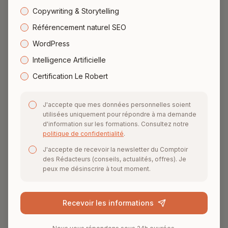
Copywriting & Storytelling
efficacement, être visible sur Google et
Référencement naturel SEO
vendre plus facilement ? Ici, vous apprenez en
pratiquant — sur
votre
projet — avec un
suivi
WordPress
individuel
.
Intelligence Artificielle
Certification Le Robert
Découvrir nos formations
J'accepte que mes données personnelles soient
utilisées uniquement pour répondre à ma demande
Prendre rendez-vous
d'information sur les formations. Consultez notre
politique de confidentialité
.
J'accepte de recevoir la newsletter du Comptoir
des Rédacteurs (conseils, actualités, offres). Je
peux me désinscrire à tout moment.
5/5
4.8/5
98%
Recevoir les informations
Facebook
Pôle Emploi
Satisfaction
CPF