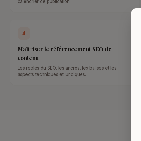
calendrier de publication.
4
Maîtriser le référencement SEO de
contenu
Les règles du SEO, les ancres, les balises et les
aspects techniques et juridiques.