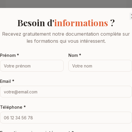
Besoin d'
informations
?
5
Recevez gratuitement notre documentation complète sur
les formations qui vous intéressent.
Rédiger des contenus spécialisés
Prénom *
Descriptifs produits, blogging, newsletters avec leurs
Nom *
structures et objectifs spécifiques.
Email *
Téléphone *