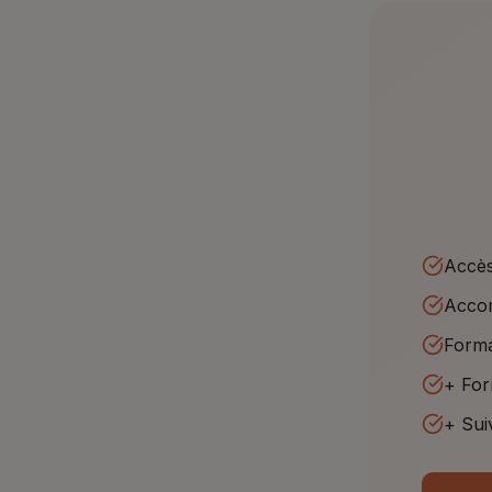
Accès
Accom
Forma
+ For
+ Sui