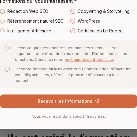
Formations qui vous intéressent *
Rédaction Web SEO
Copywriting & Storytelling
Référencement naturel SEO
WordPress
À distance
Intelligence Artificielle
Certification Le Robert
Nous dispensons des formations à distance
J'accepte que mes données personnelles soient utilisées
depuis 2011 et nous avons développé une
uniquement pour répondre à ma demande d'information sur les
pédagogie parfaitement adaptée à ce type
formations. Consultez notre
politique de confidentialité
.
d'enseignement.
J'accepte de recevoir la newsletter du Comptoir des Rédacteurs
(conseils, actualités, offres). Je peux me désinscrire à tout
moment.
Recevoir les informations
Nous vous répondons sous 24h ouvrées.