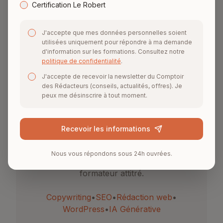
Certification Le Robert
J'accepte que mes données personnelles soient
utilisées uniquement pour répondre à ma demande
d'information sur les formations. Consultez notre
Délai de réponse
politique de confidentialité
.
Sous 24h ouvrées
J'accepte de recevoir la newsletter du Comptoir
des Rédacteurs (conseils, actualités, offres). Je
peux me désinscrire à tout moment.
Nos formations
Recevoir les informations
Pendant toute la durée de votre
Nous vous répondons sous 24h ouvrées.
formation, vous serez suivi par un
formateur attitré.
Copywriting
•
SEO
•
Rédaction web
•
WordPress
•
IA Générative