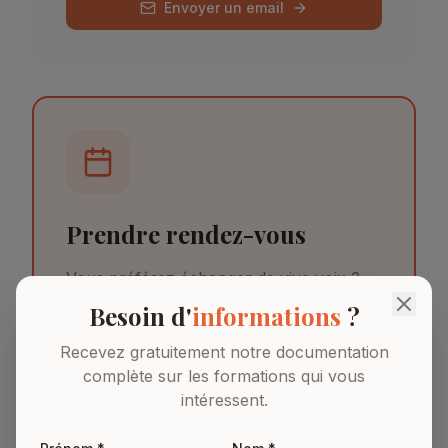
Envoyer un email
Prendre rendez-vous
Vous préférez échanger de vive voix ?
Demandez un rendez-vous téléphonique
Besoin d'
informations
?
et nous vous rappellerons au créneau de
votre choix.
Recevez gratuitement notre documentation
complète sur les formations qui vous
intéressent.
Demander un RDV