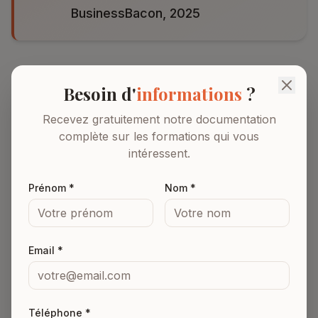
BusinessBacon, 2025
Besoin d'
informations
?
Construire un portfolio
Recevez gratuitement notre documentation
complète sur les formations qui vous
intéressent.
Et si votre petite voix est toujours là : « Sans
références clients, personne ne me fera confiance. »
Prénom *
Nom *
Publier sur un blog personnel dans votre domaine
d'expertise
Email *
Rédiger des articles fictifs sur des marques ou sujets
réels
Téléphone *