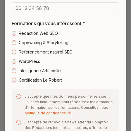
Proposer un article offert à un site de votre niche
Formations qui vous intéressent *
Rédaction Web SEO
Trouver ses premiers clients
Copywriting & Storytelling
Référencement naturel SEO
La petite voix limitante : « Je ne sais pas du tout
comment trouver des clients. » La méthode la plus
WordPress
efficace pour débuter n'est pas la prospection froide.
Intelligence Artificielle
C'est votre réseau existant. Anciens collègues,
Certification Le Robert
employeurs, contacts LinkedIn : beaucoup de
premières missions viennent de personnes qui vous
J'accepte que mes données personnelles soient
connaissent déjà.
utilisées uniquement pour répondre à ma demande
d'information sur les formations. Consultez notre
politique de confidentialité
.
J'accepte de recevoir la newsletter du Comptoir
des Rédacteurs (conseils, actualités, offres). Je
STATISTIQUE CLÉ