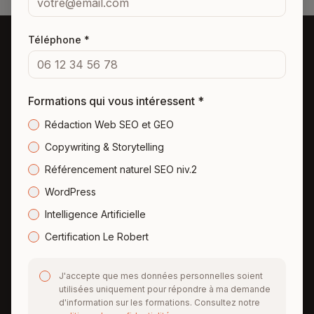
Téléphone *
Comptoir des
Rédacteurs
Formations qui vous intéressent *
Formations en rédaction web, SEO et copywriting
Rédaction Web SEO et GEO
pour des contenus qui captent l'attention et
Copywriting & Storytelling
convertissent. Organisme certifié Qualiopi.
Référencement naturel SEO niv.2
WordPress
Formations
Intelligence Artificielle
Rédaction Web SEO et GEO
Certification Le Robert
Référencement naturel SEO niv.2
J'accepte que mes données personnelles soient
Copywriting & Storytelling
utilisées uniquement pour répondre à ma demande
d'information sur les formations. Consultez notre
Tarifs & Financement